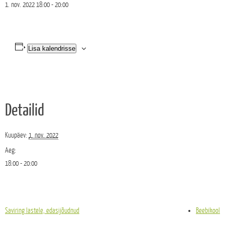
1. nov. 2022 18:00
-
20:00
Lisa kalendrisse
Detailid
Kuupäev:
1. nov. 2022
Aeg:
18:00 - 20:00
Saviring lastele, edasijõudnud
Beebikool