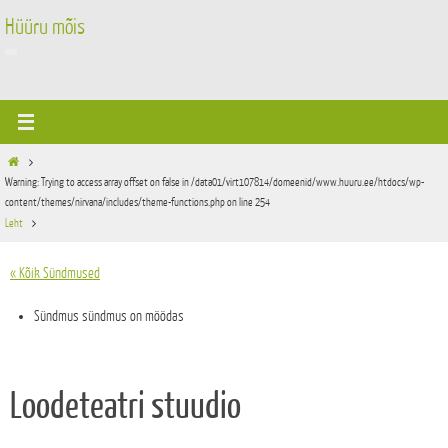
Skip
Hüüru mõis
to
content
Home
Warning
: Trying to access array offset on false in
/data01/virt107814/domeenid/www.huuru.ee/htdocs/wp-
content/themes/nirvana/includes/theme-functions.php
on line
254
Leht
« Kõik Sündmused
Sündmus sündmus on möödas
Loodeteatri stuudio